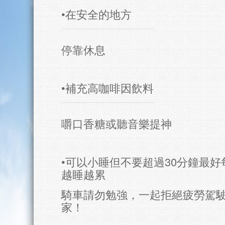
•在安全的地方
停靠休息
•補充高咖啡因飲料
嚼口香糖或聽音樂提神
•可以小睡但不要超過30分鐘最好
越睡越累
騎車請勿勉強，一起拒絕疲勞駕
家！