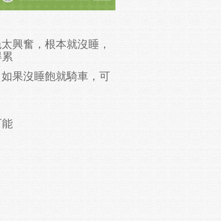
晚太興奮，根本就沒睡，
得累
。如果沒睡飽就騎車，可
可能