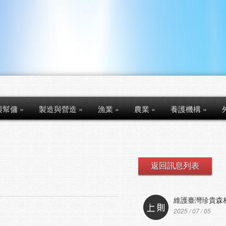
與幫傭
»
製造與營造
»
漁業
»
農業
»
養護機構
»
返回訊息列表
維護臺灣珍貴森林
2025 / 07 / 05