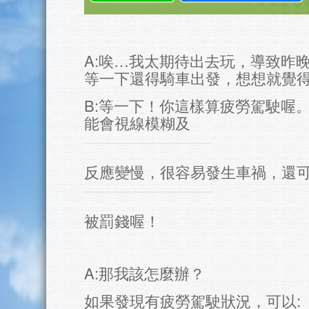
A:唉…我太期待出去玩，導致昨
等一下還得騎車出發，想想就覺
B:等一下！你這樣算疲勞駕駛喔
能會視線模糊及
反應變慢，很容易發生車禍，還
被罰錢喔！
A:那我該怎麼辦？
如果發現有疲勞駕駛狀況，可以: