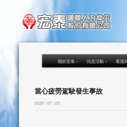
關於宏泰
»
訊息活動
»
看護
當心疲勞駕駛發生事故
2025 / 07 / 03