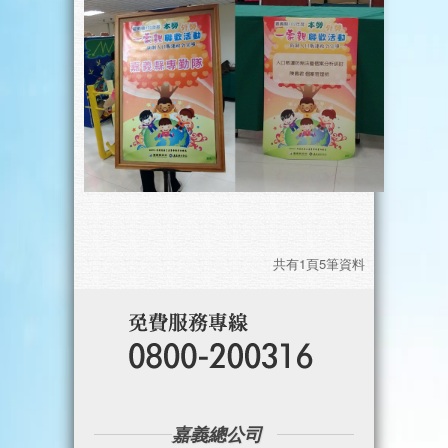
共有1頁5筆資料
嘉義總公司