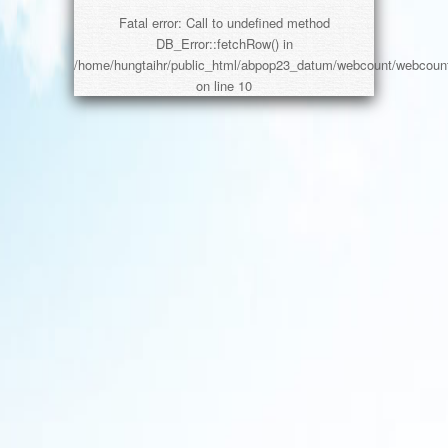
Fatal error
: Call to undefined method
DB_Error::fetchRow() in
/home/hungtaihr/public_html/abpop23_datum/webcount/webcoun
on line
10