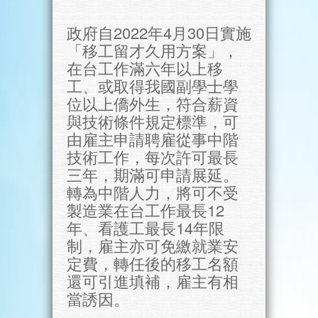
政府自2022年4月30日實施
「移工留才久用方案」，
在台工作滿六年以上移
工、或取得我國副學士學
位以上僑外生，符合薪資
與技術條件規定標準，可
由雇主申請聘雇從事中階
技術工作，每次許可最長
三年，期滿可申請展延。
轉為中階人力，將可不受
製造業在台工作最長12
年、看護工最長14年限
制，雇主亦可免繳就業安
定費，轉任後的移工名額
還可引進填補，雇主有相
當誘因。