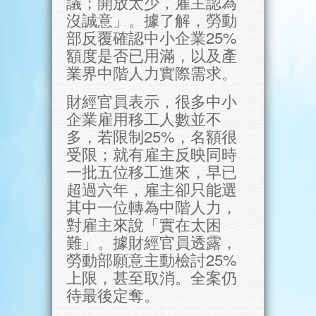
議；開放太少，雇主認為
沒誠意」。據了解，勞動
部反覆確認中小企業25%
額度是否已用滿，以及產
業界中階人力實際需求。
財經官員表示，很多中小
企業雇用移工人數並不
多，若限制25%，名額很
受限；就有雇主反映同時
一批五位移工進來，早已
超過六年，雇主卻只能選
其中一位轉為中階人力，
對雇主來說「實在太困
難」。據財經官員透露，
勞動部願意主動檢討25%
上限，甚至取消。全案仍
待最後定奪。