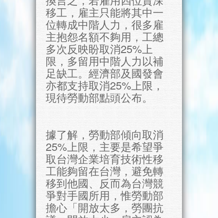
移工，雇主只能將其中一
位轉成中階人力，很多雇
主抱怨名額不夠用，工總
多次反映盼取消25%上
限，多留用中階人力以補
足缺工。經濟部及國發會
亦都支持取消25%上限，
現待勞動部點頭公布。
據了解，勞動部傾向取消
25%上限，主要是希望爭
取台灣企業培育技術性移
工能夠留在台灣，避免轉
移到他國、反而為台灣競
爭對手國所用，惟勞動部
擔心「開放太多，勞團抗