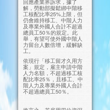
回應產業界訴求，據了
解，勞動部擬鬆綁中階移
工核配比率25%上限，但
仍會維持移工、中階人力
及專業外國人合計不超過
總員工50％的規定。此
舉，有望可使外國中階人
力留台人數倍增，緩解缺
工。
依現行「移工留才久用方
案」規定，雇主申請中階
人力名額，不超過移工核
配比率25％，且移工、中
階人力及專業外國人合計
不超過總員工50％。
換言之，若雇用四位資深