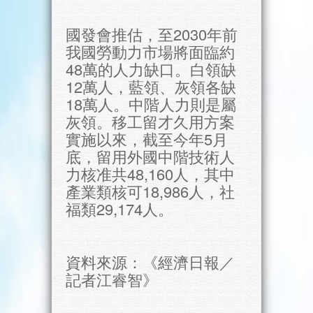
國發會推估，至2030年前
我國勞動力市場將面臨約
48萬的人力缺口。白領缺
12萬人，藍領、灰領各缺
18萬人。中階人力則是屬
灰領。移工留才久用方案
實施以來，截至今年5月
底，留用外國中階技術人
力核准共48,160人，其中
產業類核可18,986人，社
福類29,174人。
資料來源：《經濟日報／
記者江睿智》