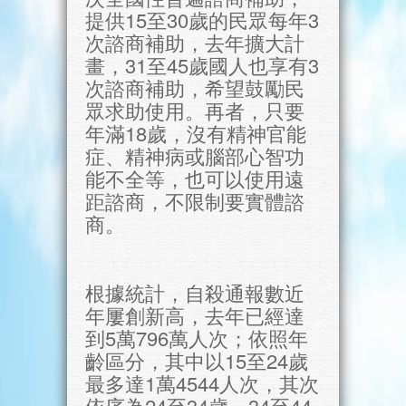
提供15至30歲的民眾每年3
次諮商補助，去年擴大計
畫，31至45歲國人也享有3
次諮商補助，希望鼓勵民
眾求助使用。再者，只要
年滿18歲，沒有精神官能
症、精神病或腦部心智功
能不全等，也可以使用遠
距諮商，不限制要實體諮
商。
根據統計，自殺通報數近
年屢創新高，去年已經達
到5萬796萬人次；依照年
齡區分，其中以15至24歲
最多達1萬4544人次，其次
依序為24至34歲、34至44