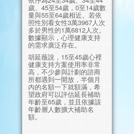
歲、45至54歲，0至14歲數
量與55至64歲相近。若依
照性別看女性3萬3967人次
多於男性的1萬6812人次。
數據顯示，心理健康支持
的需求廣泛存在。
胡延薇說，15至45歲心裡
健康支持方案使用率非常
高，不少參與計劃的諮商
所都遇到一開放，半個月
內的名額一下就額滿，希
望政府可以評估延長補助
年齡至65歲，並且依據該
年齡層人數擴大補助名
額。