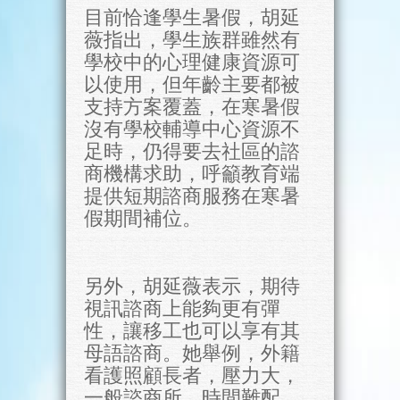
目前恰逢學生暑假，胡延
薇指出，學生族群雖然有
學校中的心理健康資源可
以使用，但年齡主要都被
支持方案覆蓋，在寒暑假
沒有學校輔導中心資源不
足時，仍得要去社區的諮
商機構求助，呼籲教育端
提供短期諮商服務在寒暑
假期間補位。
另外，胡延薇表示，期待
視訊諮商上能夠更有彈
性，讓移工也可以享有其
母語諮商。她舉例，外籍
看護照顧長者，壓力大，
一般諮商所，時間難配