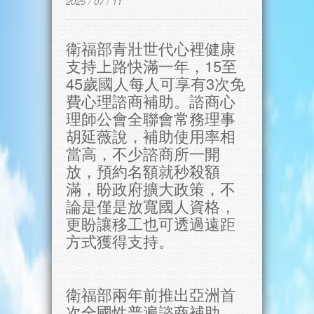
2025 / 07 / 11
衛福部青壯世代心裡健康
支持上路快滿一年，15至
45歲國人每人可享有3次免
費心理諮商補助。諮商心
理師公會全聯會常務理事
胡延薇說，補助使用率相
當高，不少諮商所一開
放，預約名額就秒殺額
滿，盼政府擴大政策，不
論是僅是放寬國人資格，
更盼讓移工也可透過遠距
方式獲得支持。
衛福部兩年前推出亞洲首
次全國性普遍諮商補助，