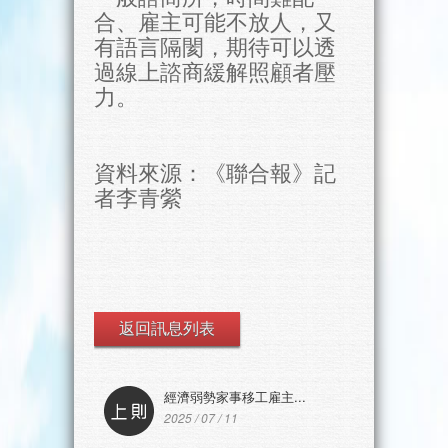
合、雇主可能不放人，又
有語言隔閡，期待可以透
過線上諮商緩解照顧者壓
力。
資料來源：《聯合報》記
者李青縈
返回訊息列表
經濟弱勢家事移工雇主...
2025 / 07 / 11