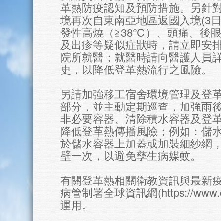
革熱防疫認知及預防措施。另針對
境再次自東南亞地區返國入境(3
發性高燒（≧38℃）、頭痛、後
及出疹等疑似症狀時，請立即安
院所就醫；就醫時請向醫護人員
史，以降低登革熱流行之風險。
另請加強移工宿舍環境管理及登
部分，並主動定期巡查，加強雨
非必要容器、清除積水容器及登
降低登革熱傳播風險；例如：儲
於儲水容器上加蓋或加裝細紗網
壁一次，以避免孳生病媒蚊。
有關登革熱相關衛教資訊與最新
病管制署全球資訊網(https://www.
運用。