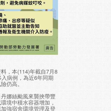
，本(114)年截自7月8
移入病例，為近6年同期
風險仍高。
日丹娜絲颱風來襲挾帶豐
或環境中積水容器增加，
應加強宿舍環境管理及登