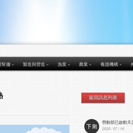
與幫傭
»
製造與營造
»
漁業
»
農業
»
養護機構
»
熱
返回訊息列表
勞動部已啟動天災
2025 / 07 / 16