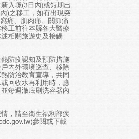
新入境(3日內)或短期出
日內)之移工，如有出現突
眼窩痛、肌肉痛、關節痛
排移工前往本縣各大醫療
詳述相關旅遊史及接觸
革熱防疫認知及預防措施
後戶內外環境巡查、移除
革熱防治教育宣導，共同
水或回收水再利用時，應
，並每週澈底刷洗容器內
疫情，請至衛生福利部疾
cdc.gov.tw)參閱或下載