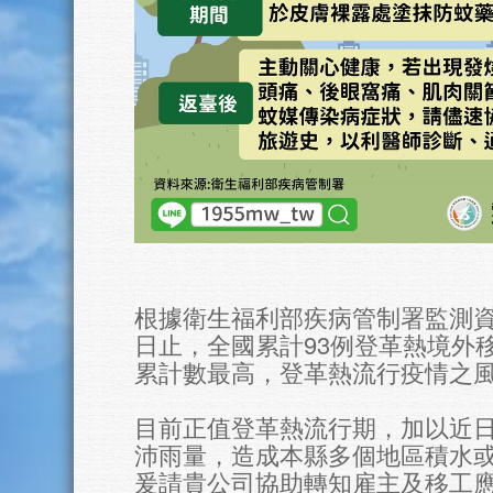
根據衛生福利部疾病管制署監測資料
日止，全國累計93例登革熱境外
累計數最高，登革熱流行疫情之
目前正值登革熱流行期，加以近
沛雨量，造成本縣多個地區積水
爰請貴公司協助轉知雇主及移工