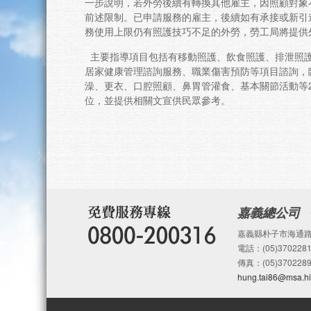
一步說明，若外勞後續有轉換其他雇主，因照顧對象
前述限制。已申請服務的雇主，後續如有承接或新引
務使用上限仍有照護技巧不足的外勞，勞工局將提供
主要指導項目包括有移動照護、飲食照護、排泄照
居家健康管理諮詢服務、職業傷害預防等項目諮詢，
澡、更衣、口腔照顧、鼻胃管灌食、基本關節活動等2
位，並提供相關文宣供民眾參考。
嘉義總公司
嘉義縣朴子市海通路
電話：(05)3702281
傳真：(05)3702289
hung.tai86@msa.hi