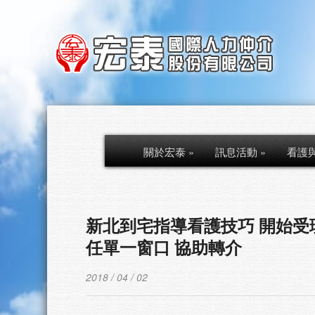
關於宏泰
»
訊息活動
»
看護
新北到宅指導看護技巧 開始受
任單一窗口 協助轉介
2018 / 04 / 02