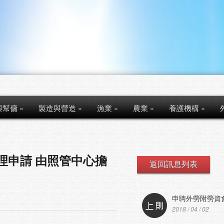
與幫傭
»
製造與營造
»
漁業
»
農業
»
養護機構
»
理申請 由照管中心擔
返回訊息列表
申聘外勞附勞資會
2018 / 04 / 02