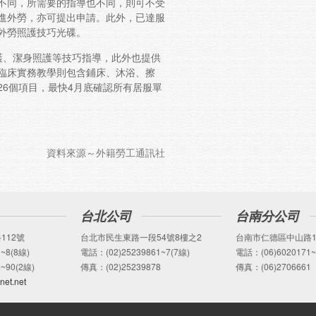
不同，所需要的指導也不同，則可不受
進外勞，亦可提出申請。此外，已達服
外勞照護技巧光碟。
護、潔身照護等技巧指導，此外也提供
臨床實務教學則包含鋪床、沐浴、擦
6個項目，最快4月底確認所有居服單
資料來源～外籍勞工通訊社
台北公司
台南分公司
112號
台北市民生東路一段54號8樓之2
台南市仁德區中山路1
~8(8線)
電話：(02)25239861~7(7線)
電話：(06)6020171~
~90(2線)
傳真：(02)25239878
傳真：(06)2706661
net.net