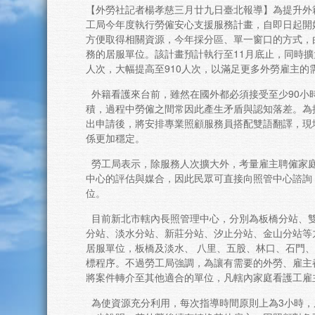
【外勞社記者楊孝慈三月廿九日臺北報導】為提升外
工局今年度執行勞僱安心支援服務計畫，自即日起開
方便取得相關資源，今年採分區、單一窗口的方式，
務的居服單位。該計畫預計執行至11月底止，同時擴
人次，大幅提高至910人次，以滿足更多外勞雇主的
外籍看護來台前，雖然在國外都必須接受至少90小
積，過程中勞僱之間常因此產生矛盾與認知落差。為
出申請後，將安排專業照顧服務員搭配雙語翻譯，現
係更加穩定。
勞工局表示，除服務人次擴大外，考量雇主聘僱家
中心的評估與媒合，因此民眾可直接向照管中心諮詢
位。
目前新北市轄內長照管理中心，分別為板橋分站、
分站、淡水分站、新莊分站、汐止分站、金山分站等
居服單位，板橋及淡水、 八里、五股、林口、石門
標程序。不過勞工局強調，為讓有需要的外勞、雇主
將案件轉介至其他適合的單位，凡轄內家庭看護工雇
為使資源充分利用，每次指導時間原則上為3小時，