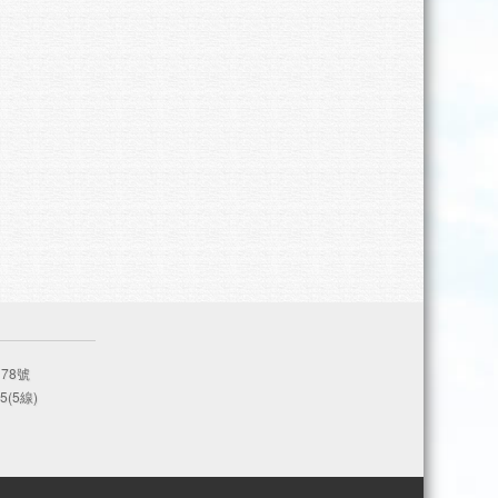
78號
5(5線)