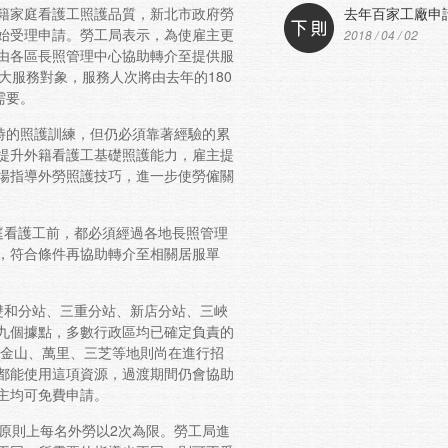
籍家庭看護工照護品質，新北市政府勞
去年百家工廠申請
始受理申請。勞工局表示，為使雇主更
2018 / 04 / 02
由各區長照管理中心協助轉介至提供服
大服務對象，服務人次將由去年的180
需要。
時的照護訓練，但仍必須靠著經驗的累
提升外籍看護工基礎照護能力，雇主提
場指導外勞照護技巧，進一步使勞僱關
庭看護工前，都必須經過各地長照管理
，符合條件再協助轉介至相關居服單
雙和分站、三重分站、新店分站、三峽
九個據點，多數行政區均已確定負責的
、金山、萬里、三芝等地則尚在進行招
都能使用這項資源，過渡期間仍會協助
主均可免費申請。
原則上每名外勞以2次為限。勞工局進